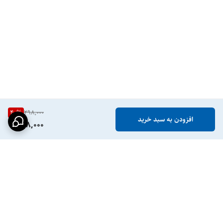
40
%
298,000
افزودن به سبد خرید
178,000