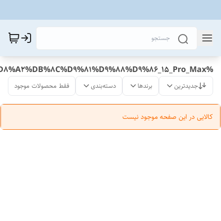
%D9%85%D8%AD%D8%A7%D9%81%D8%B8_%D9%84%D9%86%D8%B2_%D8%B1%DB%8C%D9%86%DA%AF%DB%8C_%D8%B3%D8%A8%D8%B2_%D8%A2%DB%8C%D9%81%D9%88%D9%86_15_Pro_Max
جدیدترین
برندها
دسته‌بندی
فقط محصولات موجود
کالایی در این صفحه موجود نیست