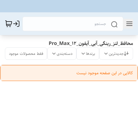
محافظ_لنز_رینگی_آبی_آیفون_12_Pro_Max
جدیدترین
برندها
دسته‌بندی
فقط محصولات موجود
کالایی در این صفحه موجود نیست