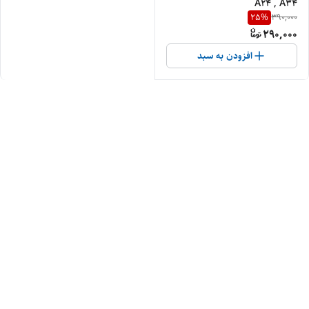
A24 , A34
25
%
390,000
290,000
افزودن به سبد