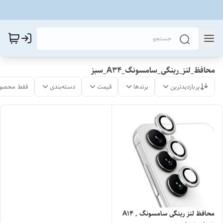
محافظ_لنز_رینگی_سامسونگ_A34_سبز
پربازدیدترین
برندها
قیمت
دسته‌بندی
فقط محصول
محافظ لنز رینگی سامسونگ A14 ,