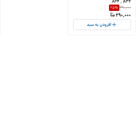
A24 , A34
25
%
390,000
290,000
افزودن به سبد