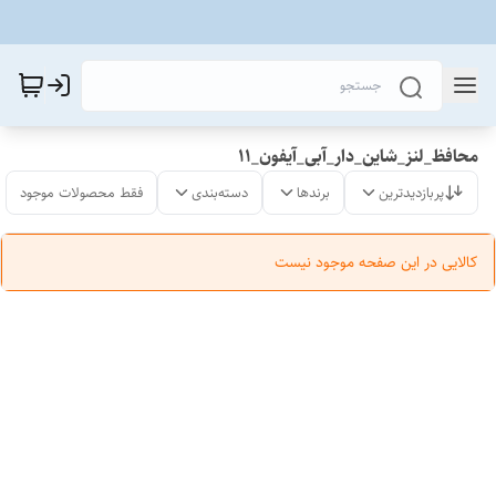
محافظ_لنز_شاین_دار_آبی_آیفون_11
پربازدیدترین
برندها
دسته‌بندی
فقط محصولات موجود
کالایی در این صفحه موجود نیست