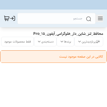
محافظ_لنز_شاین_دار_هلوگرامی_آیفون_15_Pro
پربازدیدترین
برندها
دسته‌بندی
فقط محصولات موجود
کالایی در این صفحه موجود نیست