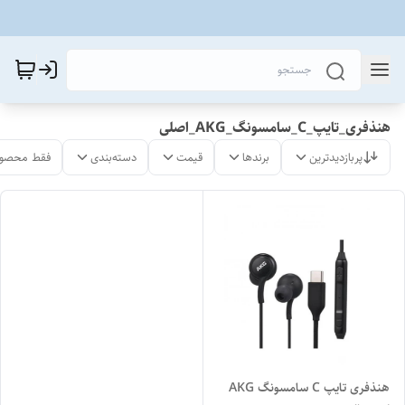
هنذفری_تایپ_C_سامسونگ_AKG_اصلی
پربازدیدترین
برندها
قیمت
دسته‌بندی
فقط محصول
هنذفری تایپ C سامسونگ AKG