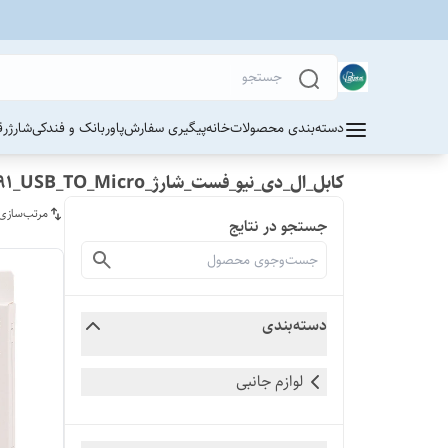
دسته‌بندی محصولات
خانه
پیگیری سفارش
پاوربانک و فندکی
شارژر
ق
کابل_ال_دی_نیو_فست_شارژ_LS891_USB_TO_Micro
مرتب‌سازی
جستجو در نتایج
دسته‌بندی
لوازم جانبی