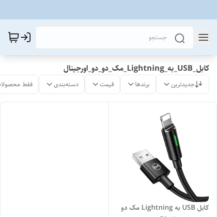
کابل_USB_به_Lightning_مک_دو_دو_اورجینال
جدیدترین
برندها
قیمت
دسته‌بندی
فقط محصولات
کابل USB به Lightning مک دو