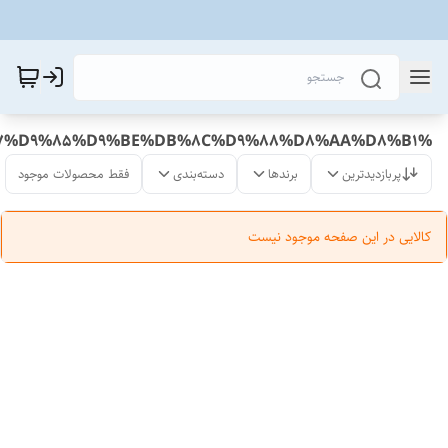
%DA%A9%D8%A7%D8%A8%D9%84_%DA%A9%D8%A7%D9%88%D8%B1_%D8%A8%D8%B1%D9%82_%D8%B3%D9%87_%D9%BE%DB%8C%D9%86_%DA%A9%D8%A7%D9%85%D9%BE%DB%8C%D9%88%D8%AA%D8%B1
پربازدیدترین
برندها
دسته‌بندی
فقط محصولات موجود
کالایی در این صفحه موجود نیست