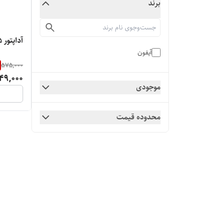
برند
آداپتور 5 وات اصلی اپل ( گارانتی شرکتی )
آیفون
575,000
49,000
موجودی
محدوده قیمت