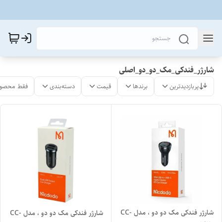
شارژر_فندکی_مک_دو_دو_اصلی
پربازدیدترین
برندها
قیمت
دسته‌بندی
فقط محصول
شارژر فندکی مک دو دو ، مدل CC-
شارژر فندکی مک دو دو ، مدل CC-