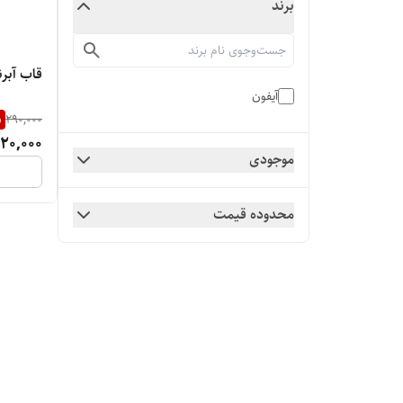
برند
قاب آبر
آیفون
%
290,000
20,000
موجودی
محدوده قیمت