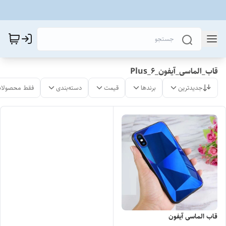
قاب_الماسی_آیفون_6_Plus
جدیدترین
برندها
قیمت
دسته‌بندی
فقط محصولات
قاب الماسی آیفون