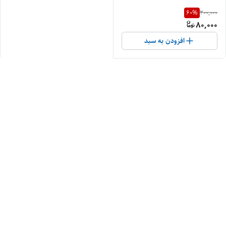
60
%
200,000
80,000
افزودن به سبد