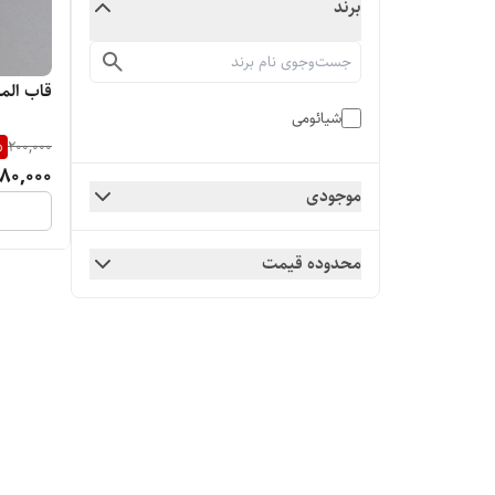
برند
قاب الم
شیائومی
%
200,000
80,000
موجودی
محدوده قیمت