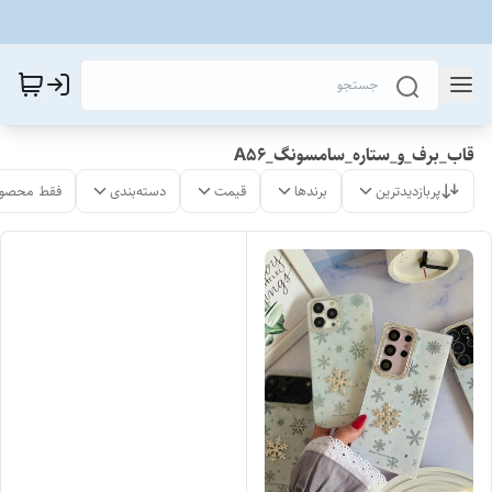
قاب_برف_و_ستاره_سامسونگ_A56
پربازدیدترین
برندها
قیمت
دسته‌بندی
فقط محصول