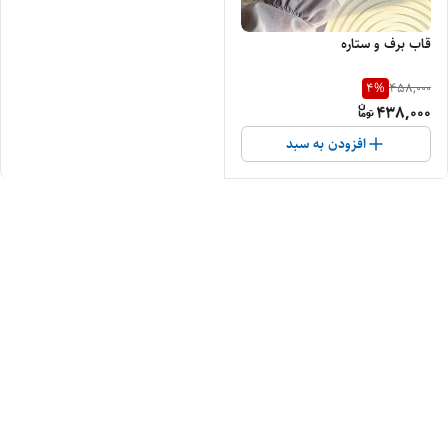
قاب برف و ستاره
4
%
458,000
438,000
افزودن به سبد