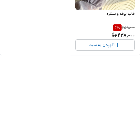
قاب برف و ستاره
4
%
458,000
438,000
افزودن به سبد