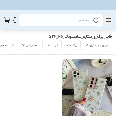
قاب_برف_و_ستاره_سامسونگ_S24_Fe
پربازدیدترین
برندها
قیمت
دسته‌بندی
فقط محصول