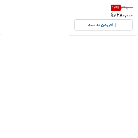
17
%
341,000
280,000
افزودن به سبد