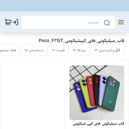
قاب_سیلیکونی_های_کپیشیائومی_Poco_F3GT
پربازدیدترین
برندها
قیمت
دسته‌بندی
فقط محصول
قاب سیلیکونی های کپی شیائومی