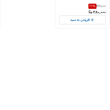
22
%
361,000
280,000
افزودن به سبد