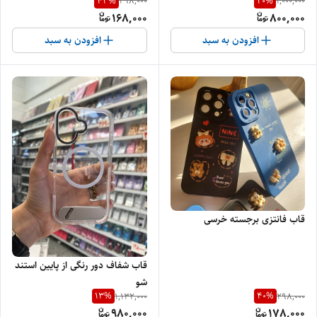
43
%
20
%
298,000
1,000,000
168,000
800,000
افزودن به سبد
افزودن به سبد
قاب فانتزی برجسته خرسی
قاب شفاف دور رنگی از پایین استند
شو
13
%
40
%
1,132,000
298,000
980,000
178,000