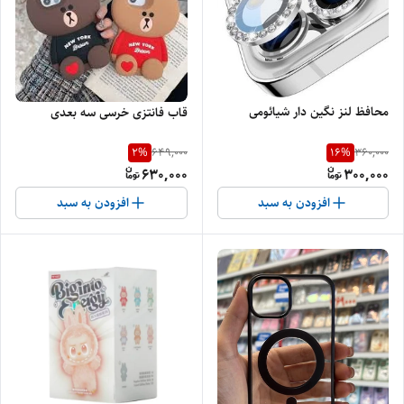
محافظ لنز نگین دار شیائومی
قاب فانتزی خرسی سه بعدی
2
%
16
%
649,000
360,000
630,000
300,000
افزودن به سبد
افزودن به سبد