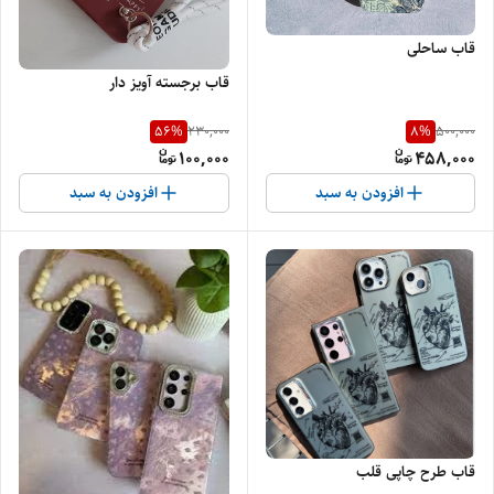
قاب ساحلی
قاب برجسته آویز دار
56
%
8
%
230,000
500,000
100,000
458,000
افزودن به سبد
افزودن به سبد
قاب طرح چاپی قلب