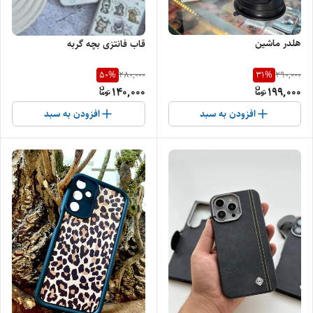
هلدر ماشین
قاب فانتزی بچه گربه
50
%
31
%
280,000
290,000
140,000
199,000
افزودن به سبد
افزودن به سبد