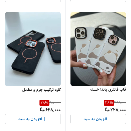
قاب فانتزی پاندا خسته
گارد ترکیب چرم و مخمل
28
%
38
%
880,000
368,000
628,000
228,000
افزودن به سبد
افزودن به سبد