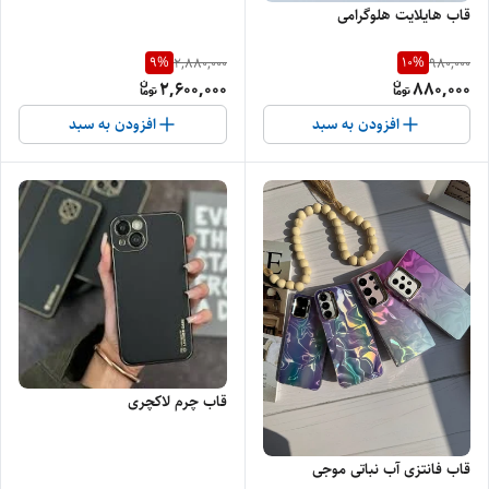
قاب هایلایت هلوگرامی
9
%
10
%
2,880,000
980,000
2,600,000
880,000
افزودن به سبد
افزودن به سبد
قاب چرم لاکچری
قاب فانتزی آب نباتی موجی