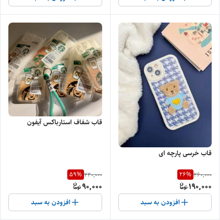
قاب شفاف استارباکس آیفون
قاب خرسی پارچه ای
59
%
26
%
220,000
260,000
90,000
190,000
افزودن به سبد
افزودن به سبد