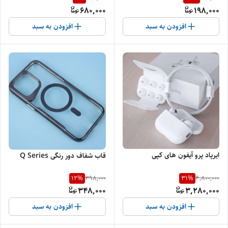
680,000
198,000
افزودن به سبد
افزودن به سبد
ایرپاد پرو آیفون های کپی
قاب شفاف دور رنگی Q Series
12
%
31
%
398,000
4,800,000
348,000
3,280,000
افزودن به سبد
افزودن به سبد