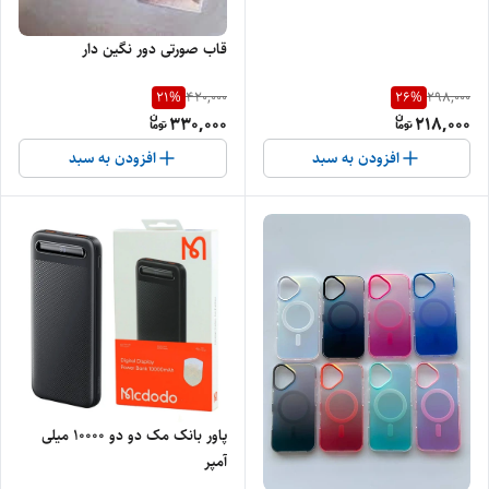
قاب صورتی دور نگین دار
21
%
26
%
420,000
298,000
330,000
218,000
افزودن به سبد
افزودن به سبد
پاور بانک مک دو دو 10000 میلی
آمپر