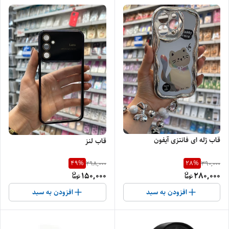
قاب ژله ای فانتزی آیفون
قاب لنز
49
%
28
%
298,000
390,000
150,000
280,000
افزودن به سبد
افزودن به سبد