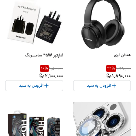
هدفن اوی
آداپتور 45W سامسونگ
16
%
24
%
2,500,000
2,490,000
2,100,000
1,890,000
افزودن به سبد
افزودن به سبد