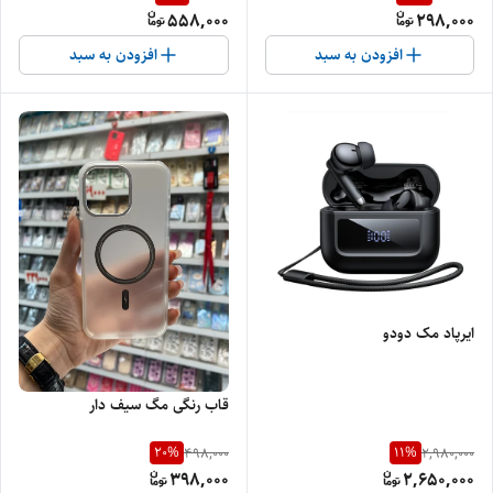
558,000
298,000
افزودن به سبد
افزودن به سبد
ایرپاد مک دودو
قاب رنگی مگ سیف دار
20
%
11
%
498,000
2,980,000
398,000
2,650,000