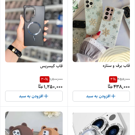
قاب برف و ستاره
قاب کیسریس
30
%
4
%
1,800,000
458,000
1,250,000
438,000
افزودن به سبد
افزودن به سبد