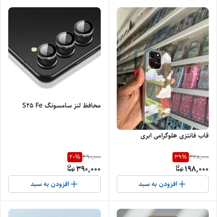
محافظ لنز سامسونگ S25 Fe
قاب فانتزی هلوگرامی ابری
20
%
39
%
490,000
328,000
390,000
198,000
افزودن به سبد
افزودن به سبد