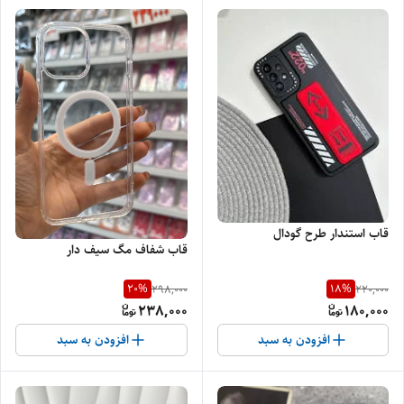
قاب استندار طرح گودال
قاب شفاف مگ سیف دار
20
%
18
%
298,000
220,000
238,000
180,000
افزودن به سبد
افزودن به سبد