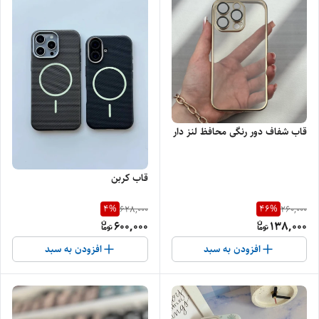
قاب شفاف دور رنگی محافظ لنز دار
قاب کربن
4
%
46
%
628,000
260,000
600,000
138,000
افزودن به سبد
افزودن به سبد