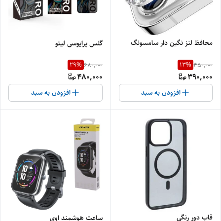
محافظ لنز نگین دار سامسونگ
گلس پرایوسی لیتو
29
%
13
%
680,000
450,000
480,000
390,000
افزودن به سبد
افزودن به سبد
قاب دور رنگی
ساعت هوشمند اوی