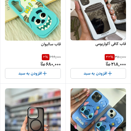
قاب کافی آکواریومی
قاب سالیوان
2
%
42
%
699,000
380,000
680,000
218,000
افزودن به سبد
افزودن به سبد