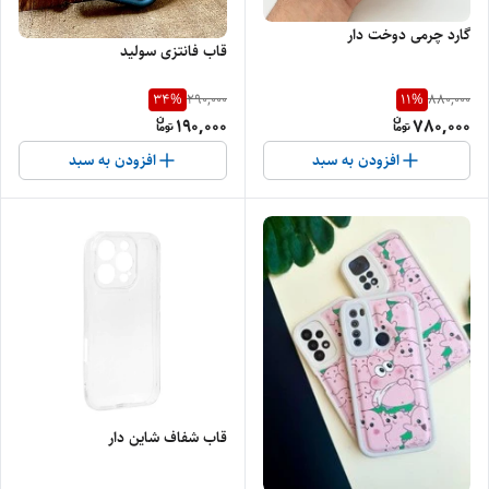
گارد چرمی دوخت دار
قاب فانتزی سولید
34
%
11
%
290,000
880,000
190,000
780,000
افزودن به سبد
افزودن به سبد
قاب شفاف شاین دار