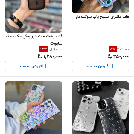
قاب فانتزی استیج پاپ سوکت دار
قاب پشت مات دور رنگی مک سیف
ساپورت
14
%
5
%
1,490,000
369,000
1,280,000
350,000
افزودن به سبد
افزودن به سبد