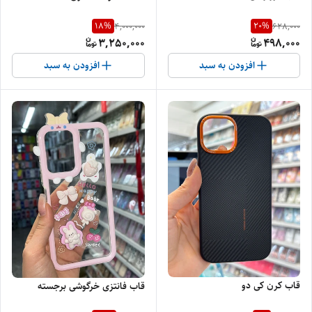
18
%
20
%
4,000,000
628,000
3,250,000
498,000
افزودن به سبد
افزودن به سبد
قاب کرن کی دو
قاب فانتزی خرگوشی برجسته