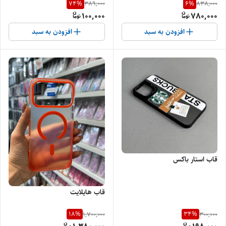
74
%
6
%
389,000
838,000
100,000
780,000
افزودن به سبد
افزودن به سبد
قاب استار باکس
قاب هایلایت
18
%
34
%
1,700,000
300,000