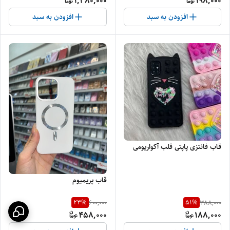
1,380,000
198,000
افزودن به سبد
افزودن به سبد
قاب فانتزی پاپتی قلب آکواریومی
قاب پریمیوم
23
%
51
%
600,000
388,000
458,000
188,000