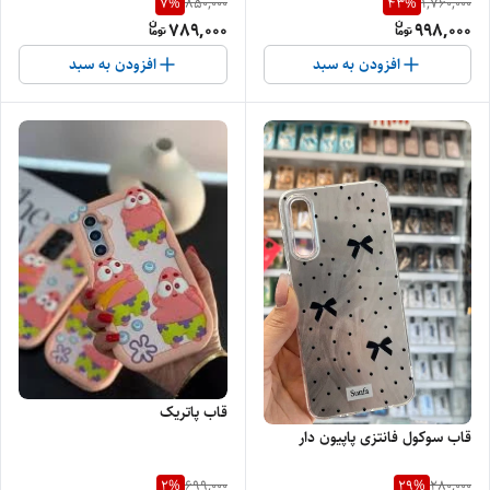
7
%
43
%
850,000
1,760,000
789,000
998,000
افزودن به سبد
افزودن به سبد
قاب پاتریک
قاب سوکول فانتزی پاپیون دار
2
%
29
%
699,000
280,000