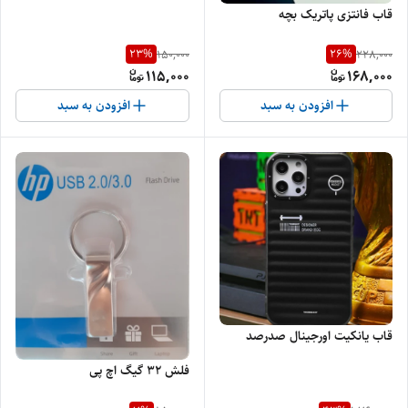
قاب فانتزی پاتریک بچه
23
%
26
%
150,000
228,000
115,000
168,000
افزودن به سبد
افزودن به سبد
قاب یانکیت اورجینال صدرصد
فلش 32 گیگ اچ پی