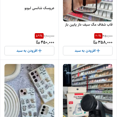
عروسک شانسی لبوبو
قاب شفاف مگ سیف دار پایین باز
59
%
20
%
1,100,000
450,000
450,000
358,000
افزودن به سبد
افزودن به سبد