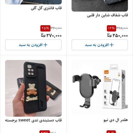
قاب فانتزی گل گلی
قاب شفاف شاین دار قلبی
25
%
16
%
360,000
298,000
270,000
250,000
افزودن به سبد
افزودن به سبد
هلدر ال دی نیو
قاب دستبندی تدی sweet برجسته