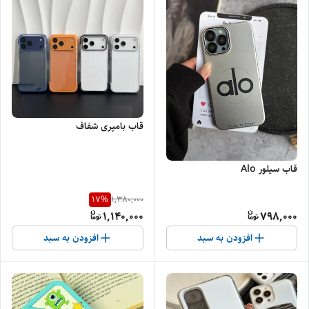
قاب بامپری شفاف
قاب سیلور Alo
17
%
1,380,000
1,140,000
798,000
افزودن به سبد
افزودن به سبد