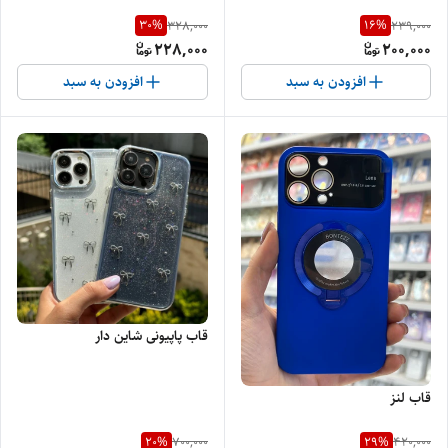
30
%
16
%
328,000
239,000
228,000
200,000
افزودن به سبد
افزودن به سبد
قاب پاپیونی شاین دار
قاب لنز
20
%
29
%
700,000
420,000