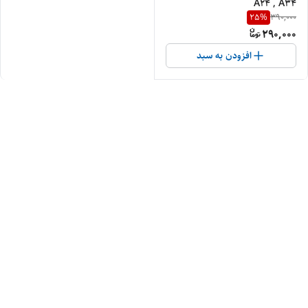
A24 , A34
25
%
390,000
290,000
افزودن به سبد