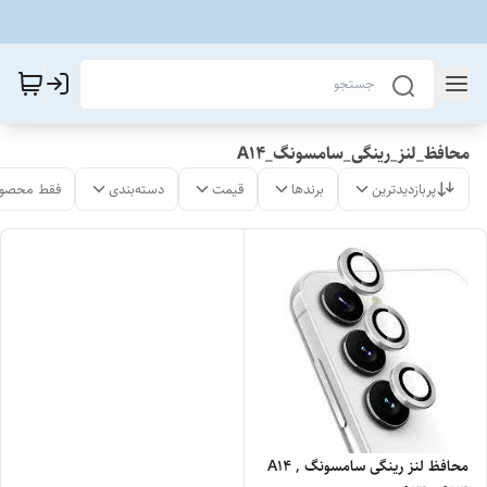
محافظ_لنز_رینگی_سامسونگ_A14
پربازدیدترین
برندها
قیمت
دسته‌بندی
فقط محصول
محافظ لنز رینگی سامسونگ A14 ,