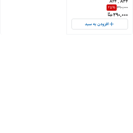
A24 , A34
25
%
390,000
290,000
افزودن به سبد