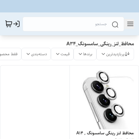
محافظ_لنز_رینگی_سامسونگ_A34
پربازدیدترین
برندها
قیمت
دسته‌بندی
فقط محصول
محافظ لنز رینگی سامسونگ A14 ,