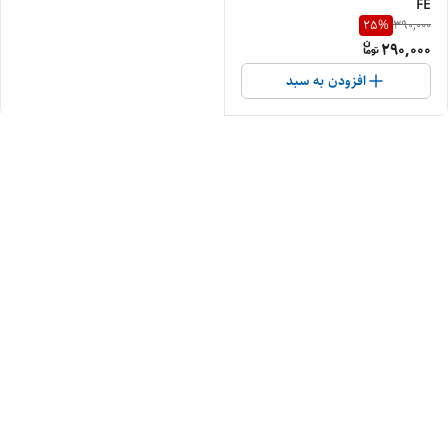
FE
25
%
390,000
290,000
افزودن به سبد