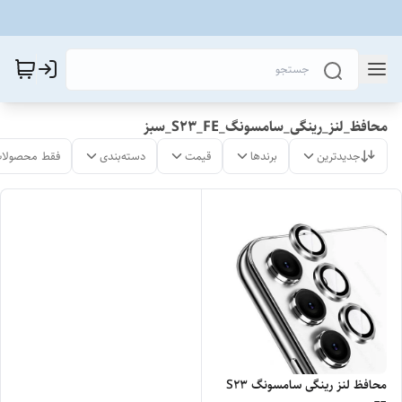
محافظ_لنز_رینگی_سامسونگ_S23_FE_سبز
جدیدترین
برندها
قیمت
دسته‌بندی
فقط محصولات
محافظ لنز رینگی سامسونگ S23