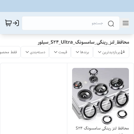
محافظ_لنز_رینگی_سامسونگ_S24_Ultra_سیلور
پربازدیدترین
برندها
قیمت
دسته‌بندی
فقط محصول
محافظ لنز رینگی سامسونگ S24