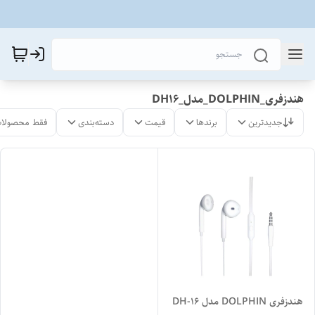
هندزفری_DOLPHIN_مدل_DH16
جدیدترین
برندها
قیمت
دسته‌بندی
فقط محصولات
هندزفری DOLPHIN مدل DH-16