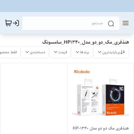
هنذفری_مک_دو_دو_مدل_HP1340_سامسونگ
پربازدیدترین
برندها
قیمت
دسته‌بندی
فقط محصول
هنذفری مک دو دو مدل HP-1340