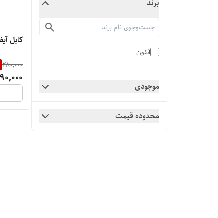
برند
کابل آی
آیفون
%
280,000
190,000
موجودی
محدوده قیمت