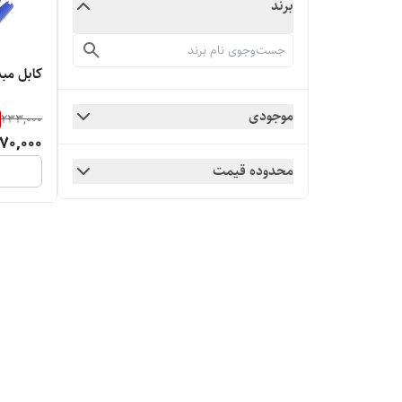
برند
کابل مبدل
موجودی
233,000
70,000
محدوده قیمت