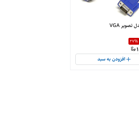
 تصویر VGA
27
%
1
افزودن به سبد