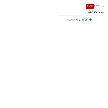
27
%
233,000
170,000
افزودن به سبد