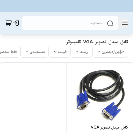
کابل_مبدل_تصویر_VGA_کامپیوتر
پربازدیدترین
برندها
قیمت
دسته‌بندی
فقط محصول
کابل مبدل تصویر VGA