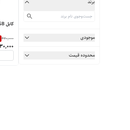
برند
کابل USB به USB
موجودی
%
420,000
30,000
محدوده قیمت