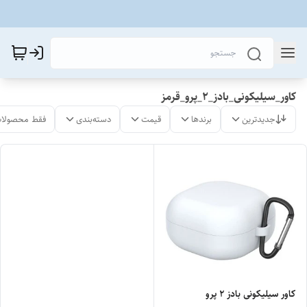
کاور_سیلیکونی_بادز_2_پرو_قرمز
جدیدترین
برندها
قیمت
دسته‌بندی
فقط محصولات
کاور سیلیکونی بادز 2 پرو