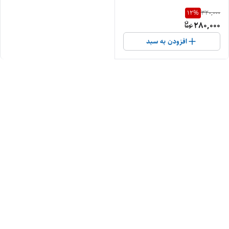
12
%
320,000
280,000
افزودن به سبد