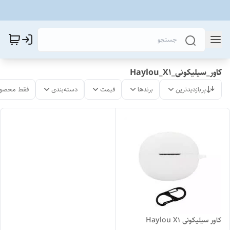
کاور_سیلیکونی_Haylou_X1
پربازدیدترین
برندها
قیمت
دسته‌بندی
فقط محصول
کاور سیلیکونی Haylou X1