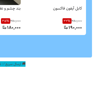
کابل آیفون فاکسون
بند چشم و نظ
35
%
280,000
32
%
280,000
180,000
190,000
🚚 ارسال سریع✅ ض