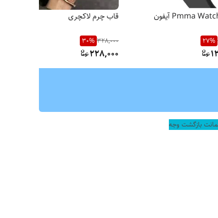
قاب چرم لاکچری
30
%
328,000
27
%
228,000
1
ضمانت بازگشت وجه