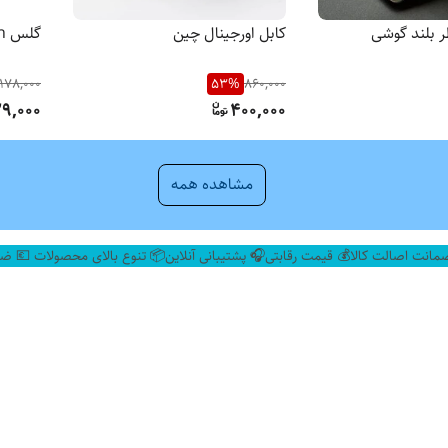
ر بلند گوشی
کابل اورجینال چین
گلس Pmma Watch آیفون
178,000
53
%
860,000
29,000
400,000
مشاهده همه
مانت اصالت کالا
💰 قیمت رقابتی🎧 پشتیبانی آنلاین📦 تنوع بالای محصولات 💶 