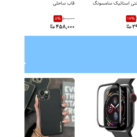
تی استاتیک سامسونگ
قاب ساحلی
8
%
500,000
17
%
458,000
2