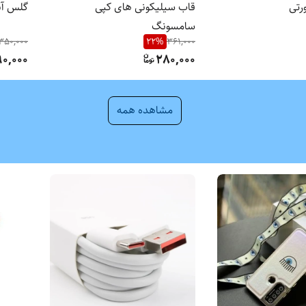
رتی
قاب سیلیکونی های کپی
گلس آن
سامسونگ
350,000
22
%
361,000
90,000
280,000
مشاهده همه