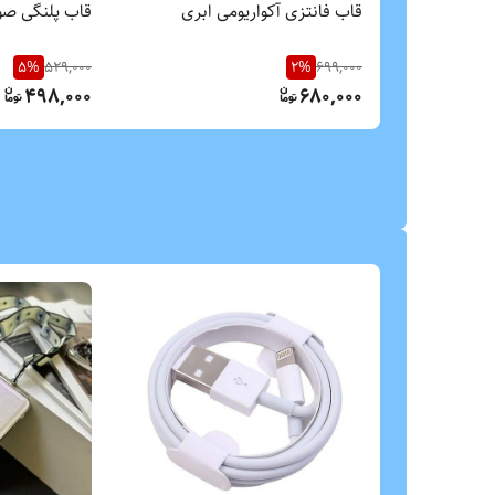
قاب فانتزی آکواریومی ابری
قاب پلنگی صو
5
%
529,000
2
%
699,000
498,000
680,000