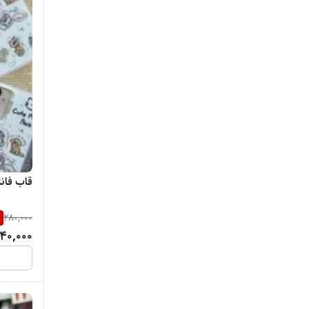
قاب فان
%
280,000
40,000