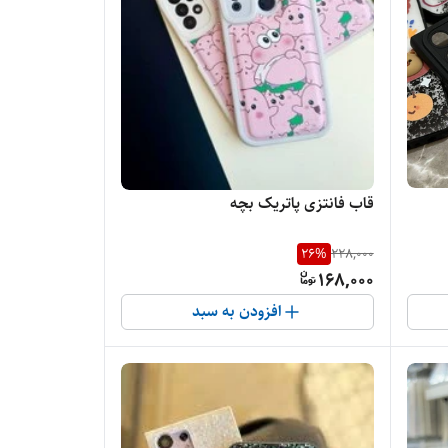
قاب فانتزی پاتریک بچه
26
%
228,000
168,000
افزودن به سبد