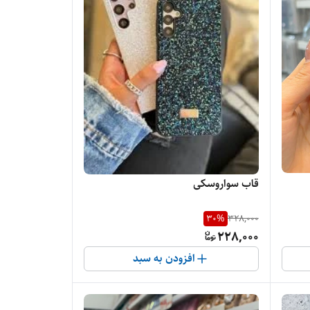
قاب سواروسکی
30
%
328,000
228,000
افزودن به سبد