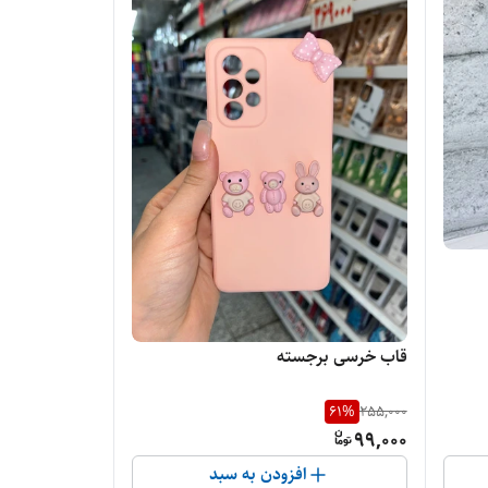
قاب خرسی برجسته
61
%
255,000
99,000
افزودن به سبد