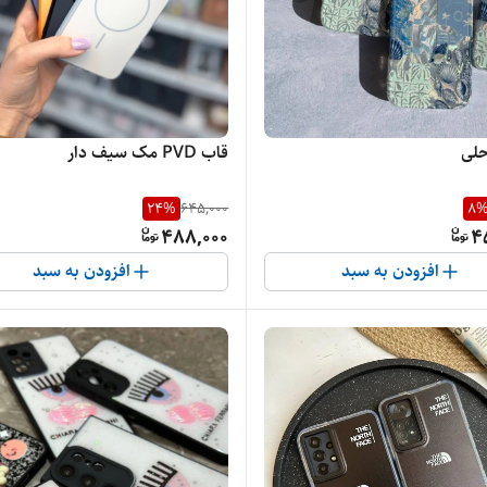
حلی
قاب PVD مک سیف دار
24
%
645,000
8
488,000
4
افزودن به سبد
افزودن به سبد