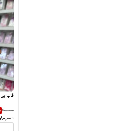
قاب پی 
%
200,000
80,000