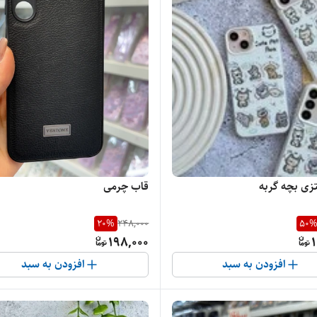
تزی بچه گربه
قاب چرمی
20
%
248,000
50
198,000
1
افزودن به سبد
افزودن به سبد