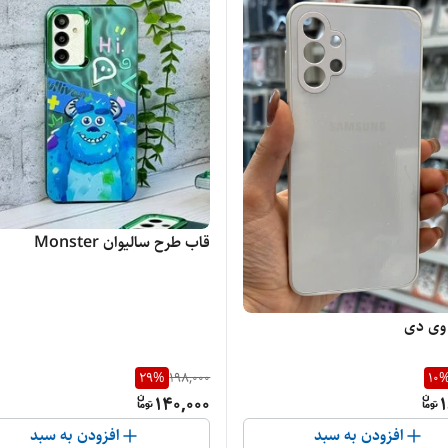
قاب طرح سالیوان Monster
وی دی
29
%
198,000
10
140,000
1
افزودن به سبد
افزودن به سبد