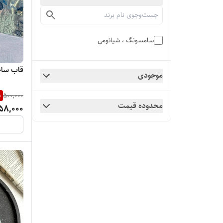
سامسونگ ، شیائومی
قاب سا
موجودی
%
500,000
محدوده قیمت
58,000