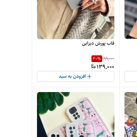
قاب پورش دیزاین
30
%
199,000
139,000
افزودن به سبد