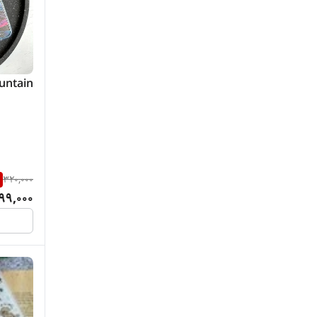
untain
320,000
99,000