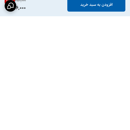
44
%
280,000
افزودن به سبد خرید
156,000
برگشت به بالا
ارسال ویژه تهران کرج
ارسال ویژه سه تا پنج روز
کاری