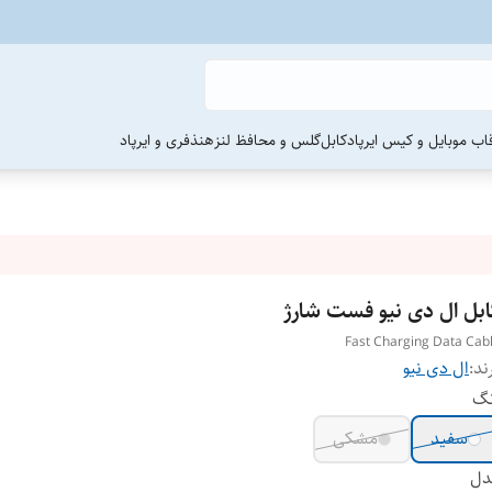
اب موبایل و کیس ایرپاد
کابل
گلس و محافظ لنز
هنذفری و ایرپاد
ابل ال دی نیو فست شارژ
Fast Charging Data Cab
ند:
ال دی نیو
نگ
سفید
مشکی
دل