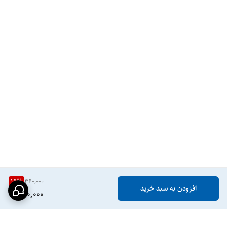
16
%
360,000
افزودن به سبد خرید
300,000