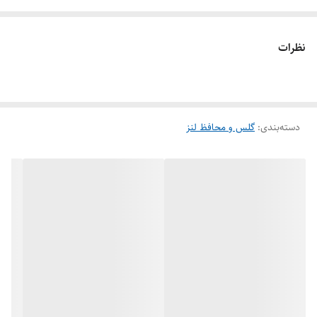
می‌بخشد.
ویژگی‌های محافظ لنز نگین‌دار آبی:
نظرات
💎
نگین‌های آبی رنگ درخشان
برای ظاهری خاص و متفاوت
✅
شیشه حرارت‌دیده مقاوم در برابر ضربه و خش
✅
ضد اثر انگشت و ضد لک برای حفظ شفافیت لنز
✅
دسته‌بندی
:
گلس و محافظ لنز
نصب آسان بدون ایجاد حباب
✅
حفظ کیفیت و وضوح تصاویر دوربین
✅
سازگار با انواع مدل‌های گوشی