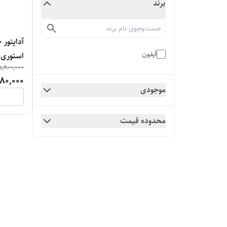
برند
آیفون
استوری (
5,800,000
80,000
موجودی
محدوده قیمت