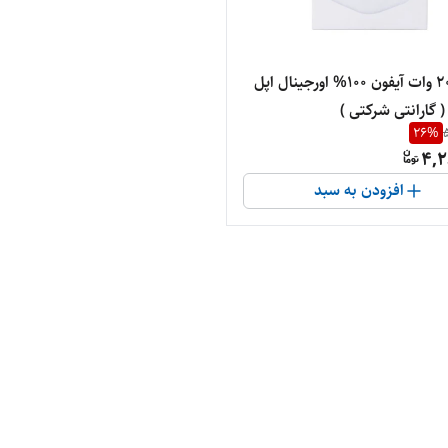
آداپتور 20 وات آیفون 100% اورجینال اپل
 گارانتی شرکتی )
26
%
4,2
افزودن به سبد