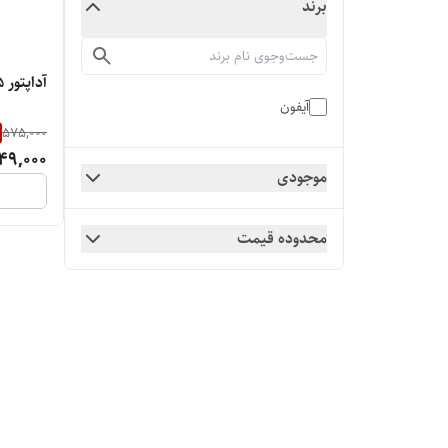
برند
آداپتور 5 وات اصلی اپل ( گارانتی شرکتی )
آیفون
575,000
49,000
موجودی
محدوده قیمت