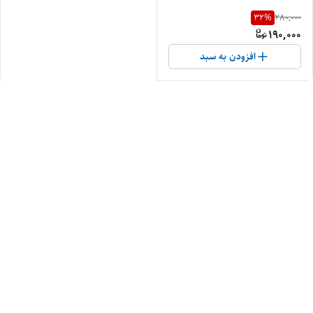
32
%
280,000
190,000
افزودن به سبد