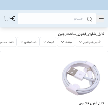
کابل_شارژر_آیفون_ساخت_چین
پربازدیدترین
برندها
قیمت
دسته‌بندی
فقط محصول
کابل آیفون فاکسون